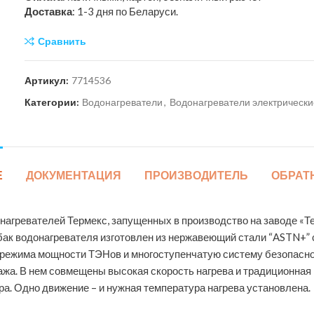
Доставка
: 1-3 дня по Беларуси.
Сравнить
Артикул:
7714536
Категории:
Водонагреватели
,
Водонагреватели электрически
Е
ДОКУМЕНТАЦИЯ
ПРОИЗВОДИТЕЛЬ
ОБРАТ
донагревателей Термекс, запущенных в производство на заводе «Т
 бак водонагревателя изготовлен из нержавеющий стали “ASTN+” 
ри режима мощности ТЭНов и многоступенчатую систему безопаснос
ажа. В нем совмещены высокая скорость нагрева и традиционна
а. Одно движение – и нужная температура нагрева установлена.