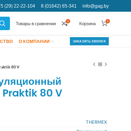
5 (29) 22-22-104
8 (01642) 65-341
info@gag.by
0
0
Товары в сравнении
Корзина
ЕСТВО
О КОМПАНИИ
ЗАКАЗАТЬ ЗВОНОК
aktik 80 V
муляционный
Praktik 80 V
THERMEX