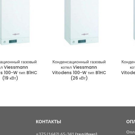
ационный газовый
Конденсационный газовый
Конде
ел Viessmann
котел Viessmann
ко
s 100-W тип B1HC
Vitodens 100-W тип B1HC
Vitod
(19 кВт)
(26 кВт)
КОНТАКТЫ
ОПЛ
Опл
+375 (1642) 65-341
(тел/факс)